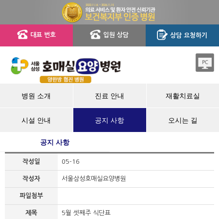
대표 번호
입원 상담
상담 요청하기
병원 소개
진료 안내
재활치료실
시설 안내
공지 사항
오시는 길
공지 사항
작성일
05-16
작성자
서울삼성호매실요양병원
파일첨부
제목
5월 셋째주 식단표