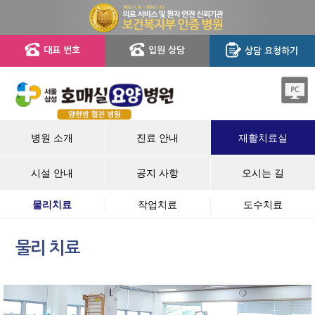
대표 번호
입원 상담
상담 요청하기
병원 소개
진료 안내
재활치료실
시설 안내
공지 사항
오시는 길
물리치료
작업치료
도수치료
물리 치료