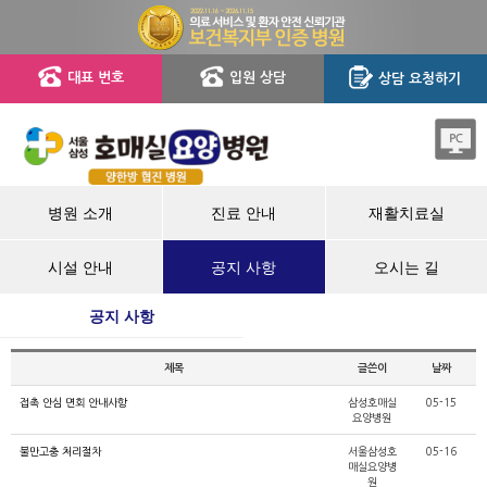
대표 번호
입원 상담
상담 요청하기
병원 소개
진료 안내
재활치료실
시설 안내
공지 사항
오시는 길
공지 사항
제목
글쓴이
날짜
접촉 안심 면회 안내사항
삼성호매실
05-15
요양병원
불만고충 처리절차
서울삼성호
05-16
매실요양병
원